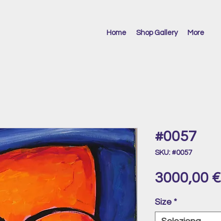
Home
Shop Gallery
More
#0057
SKU: #0057
3000,00 €
Size
*