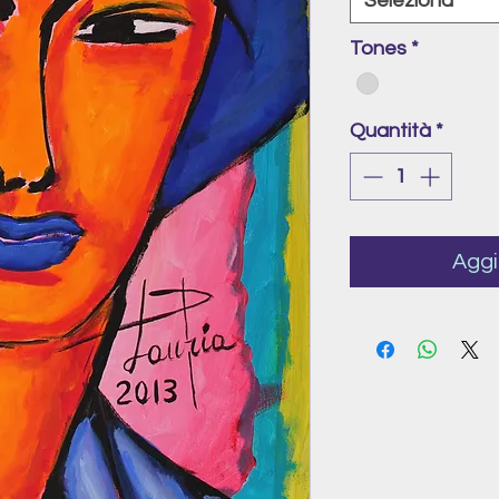
Seleziona
Tones
*
Quantità
*
Aggi