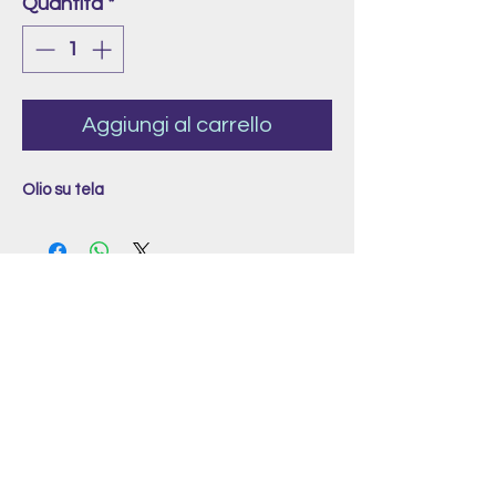
Quantità
*
Aggiungi al carrello
Olio su tela
Get in Touch