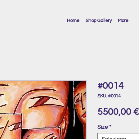
Home
Shop Gallery
More
#0014
SKU: #0014
5500,00 €
Size
*