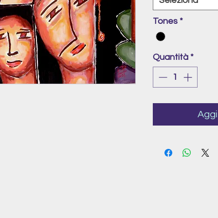
Seleziona
Tones
*
Quantità
*
Aggi